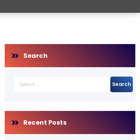
Search
Search
for:
Recent Posts