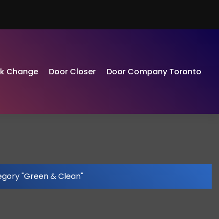
ck Change
Door Closer
Door Company Toronto
egory "Green & Clean"