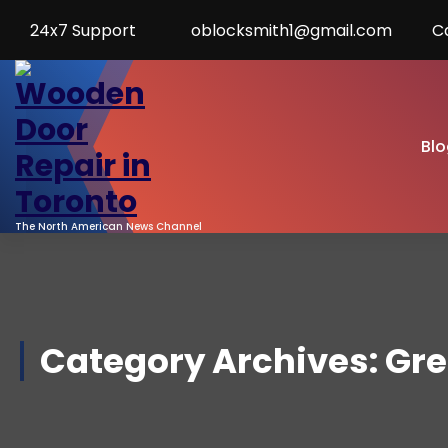
Skip
24x7 Support
oblocksmith1@gmail.com
C
to
Content
Blo
The North American News Channel
Category Archives: Gr