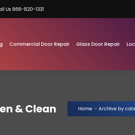
all Us 866-820-1331
g
Commercial Door Repair
Glass Door Repair
Lo
een & Clean
Home
-
Archive by cat