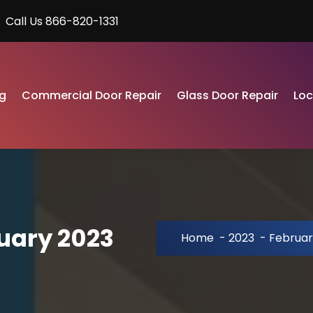
Call Us 866-820-1331
g
Commercial Door Repair
Glass Door Repair
Lo
uary 2023
Home
-
2023
-
Februar