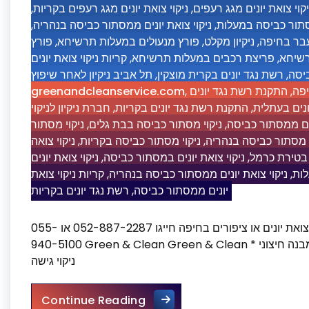
,
ניקוי צואת יונים מגג רעפים בקריות
,
יקוי צואת יונים מגג רעפים
,
ניקוי צואת יונים ממסתור כביסה בנהריה
,
מסתור כביסה במעלות
פורץ
,
פורץ מנעולים במעלות תרשיחא
,
ניקיון מקלט
,
מעבר בחיפה
קריות ניקוי צואת יונים
,
פריצת רכבים במעלות תרשיחא
,
רשיחא
תל אביב ניקיון לאחר שיפוץ
,
רשת נגד יונים בקרית מוצקין
,
יסה
greenandcleanservice.com
,
התקנת רשת נגד יונים
,
יפה
חברת ניקיון לניקוי
,
התקנת רשת נגד יונים בקריות
,
נים בעתלית
ניקוי מסתור
,
ניקוי מסתור כביסה בבת גלים
,
נים ממסתור כביסה
ניקוי צואה
,
ניקוי מסתור כביסה בקריות
,
י מסתור כביסה בנהריה
ניקוי צואת יונים
,
ניקוי צואת יונים במסתור כביסה
,
 בטירת כרמל
קריות ניקוי צואת
,
ניקוי צואת יונים ממסתור כביסה בנהריה
,
לות
רשת נגד יונים בקריות
,
יונים ממסתור כביסה
ניקוי צואת יונים במסתור כביסה ?זקוקים לניקוי והסרה של צואת יונים או ציפורים בחיפה חייגו 052-887-2287 או 055-
940-5100 Green & Clean Green & Clean ניקוי צואת יונים במסתור כביסה * ניקיון נכסים פנויים * ניקוי מבנה חיצוני *
ניקוי גישה
ניקוי צואת יונים במסתור כביסה
Continue Reading