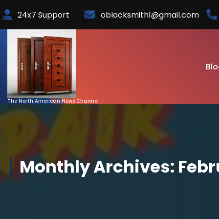
Skip
24x7 Support
oblocksmith1@gmail.com
to
Content
Blo
The North American News Channel
Monthly Archives: Febr