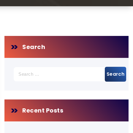
Search
Search
for:
Recent Posts