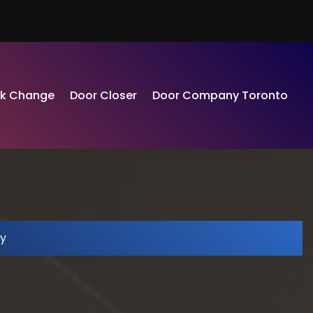
ck Change
Door Closer
Door Company Toronto
y