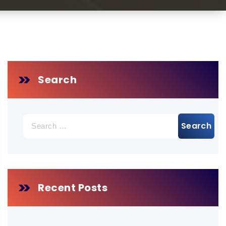
Search
Search
for:
Recent Posts