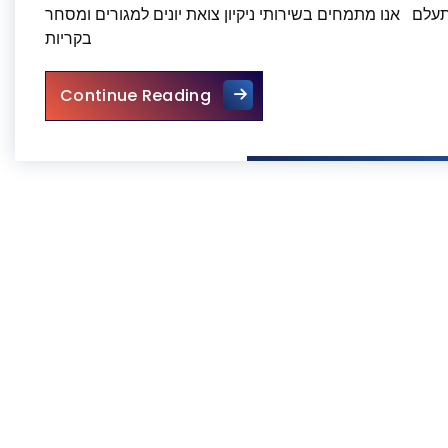
היום התקשרו ל 053-3945678 והבעיה תעלם אנו מתמחים בשירותי ניקיון צואת יונים למגורים ומסחר
בקריות
פינוי צואת יונים מגג רעפים בקריות
Continue Reading