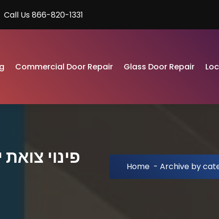
Call Us 866-820-1331
g
Commercial Door Repair
Glass Door Repair
Lo
Home
-