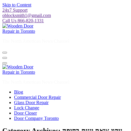
Skip to Content
24x7 Support
oblocksmith1@gmail.com
Call Us 866-820-1331
The North American News Channel
The North American News Channel
Blog
Commercial Door Repair
Glass Door Repair
Lock Change
Door Closer
Door Company Toronto
Category Archives: ניקוי צואת יונים בחיפה