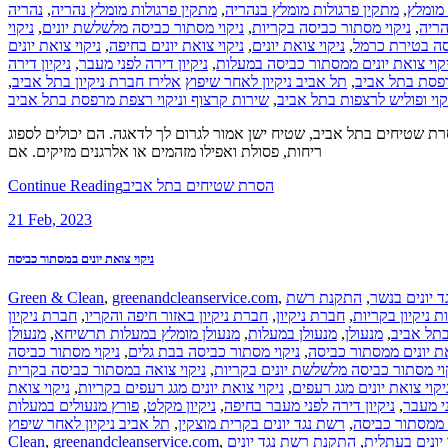
נהריה
,
מתקין פרגולות מומלץ נהריה
,
מתקין פרגולות מומלץ בנהריה
,
 מומלץ
ניקוי
,
ניקוי מסתור כביסה מלשלשת יונים
,
ניקוי מסתור כביסה בקריות
,
הריה
ניקוי צואת יונים
,
ניקוי צואת יונים בחיפה
,
ניקוי צואת יונים
,
סה בטירת כרמל
ניקיון דירה
,
ניקיון דירה לפני מעבר
,
קוי צואת יונים ממסתור כביסה במעלות
,
אלירז חברת ניקיון בתל אביב
תל אביב ניקיון לאחר שיפוץ
,
רפסת בתל אביב
שירות קרצוף וניקוי רצפת מרפסת בתל אביב
,
קוי ופוליש לרצפות בתל אביב
ים בתל אביב תל אביב שירותי הסרת שטיחים וניקיון הרצפה צריכים הצעת מחיר מהירה וחינמית? התקשר למספר 052-309-2468 הסרת שטיחים בתל אביב, שטיח ישן אמור לגרום לך לדאגה. הם יכולים לספוג
ריחות, פסולת ואפילו מזהמים או אלרגנים מזיקים. אם
Continue Reading
הסרת שטיחים בתל אביב
21
Feb, 2023
ניקוי צואת יונים במסתור כביסה
Green & Clean
,
greenandcleanservice.com
,
התקנת רשת
,
 יונים בנשר
חברת ניקיון
,
חברת ניקיון באזור חיפה והקריו
,
חברת ניקיון
,
ת ניקיון בקריות
מנעולן
,
מנעולן מומלץ במעלות תרשיחא
,
מנעולן במעלות
,
מנעולן
,
בתל אביב
ניקוי מסתור כביסה
,
ניקוי מסתור כביסה בבת גלים
,
את יונים ממסתור כביסה
ניקוי צואה במסתור כביסה בקרית
,
וי מסתור כביסה מלשלשת יונים בקריות
ניקוי צואת
,
ניקוי צואת יונים מגג רעפים בקריות
,
יקוי צואת יונים מגג רעפים
פורץ מנעולים במעלות
,
ניקיון מקלט
,
ניקיון דירה לפני מעבר בחיפה
,
ני מעבר
תל אביב ניקיון לאחר שיפוץ
,
רשת נגד יונים בקרית מוצקין
,
ם ממסתור כביסה
Clean
,
greenandcleanservice.com
,
התקנת רשת נגד יונים
,
יונים בעתלית