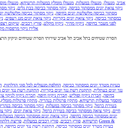
מנעולן מו
,
מנעולן מומלץ במעלות תרשיחא
,
מנעולן במעלות
,
מנעולן
,
אביב
ניקוי מס
,
ניקוי מסתור כביסה בבת גלים
,
ניקוי צואת יונים ממסתור כביסה
ניקוי מסתור כביסה מלשלשת יונ
,
מסתור כביסה מלשלשת יונים בחיפה
ני
,
ניקוי צואת יונים מגג רעפים
,
ניקוי צואת יונים בקריות
,
במסתור כביסה
שיקום רצפו
,
פורץ רכבים
,
ניקיון מקלט
,
ניקיון מהיר
,
לפני מעבר בחיפה
אלירז ניקוי מרפסות מק
ה
,
החלפת מנעולים לכל סוגי הדלתות
,
בעיות מטרד יונים במסתור כביסה
התקנת רשת נגד יונים ב
,
התקנת רשת נגד יונים בקריות
,
נגד יונים בעתלית
חברת ניקיון לניקוי צ
,
חברת ניקיון חיפה
,
חברת ניקיון ופוליש
,
בחיפה
,
מתקין פרגולות מומלץ
,
מתקין פרגולות בנהריה
,
מוסמך במעלות תרשיחא
ניקוי מסתור כביסה בנהריה
,
ניקוי מסתור כביסה במעלות
,
בטירת כרמל
ניקוי צ
,
ניקוי צואת יונים
,
ניקוי צואה ממסתור כביסה בטירת כרמל
,
חיים
ניקוי צואת יונים ממסתור כביסה במעלות
,
יונים ממסתור כביסה בחיפה
פריצת דלתו
,
פורץ רכבים במעלות
,
פורץ רכבים
,
תרשיחא
Green &
הת
,
התקנת רשת נגד יונים בחיפה
,
בעיות מטרד יונים במסתור כביסה