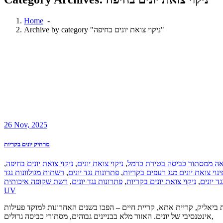
Home
-
Archive by category "ניקוי צואת יונים בחיפה"
26
Nov, 2025
מרחיק יונים בקריות
,
ניקוי צואת יונים בחיפה
,
ניקוי צואת יונים
,
ואה ממסתור כביסה בטירת כרמל
רשתות מגולוונות נגד
,
פתרונות נגד יונים
,
ינוי צואת יונים מגג רעפים בקריות
רשת שקופה איכותית
,
פתרונות נגד יונים
,
ניקוי צואת יונים בקריות
,
גד יונים
UV
ית ביאליק, קריית אתא, קריית חיים – הפכו בשנים האחרונות למוקד פעילות
אינטנסיבי של יונים. האזור מלא בבניינים גבוהים, מסתורי כביסה גדולים,