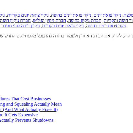
ניק
,
ניקוי צואת יונים בקריות
,
ניקוי צואת יונים בחיפה
,
ניקוי צואת יונים
,
מלצת
חברת ניקיון חיפה
,
חברת ניקיון ופוליש
,
חברת ניקיון בחיפה
,
ור חיפה והקריות
,
ניקיון דירה לפני מעבר
,
ניקוי צואת יונים בקריות
,
ניקוי צואת יונים בחיפה
חרון הזה, להדק את הבורג האחרון ולעמוד בחזרה להתפעל מהפרוייקט החדש 
ilures That Cost Businesses
ng and Squealing Actually Mean
 (And What Actually Fixes It)
e It Gets Expensive
Actually Prevents Shutdowns