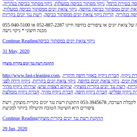
,
ניקוי מסתור כביסה בנהריה
,
ניקוי מסתור כביסה במעלות
,
יסה בטירת כרמל
,
ניקוי צואת יונים ממסתור כביסה במעלות
,
ואת יונים ממסתור כביסה בחיפה
רשת נגד יונים בקריות
,
קריות ניקוי צואת יונים ממסתור כביסה
,
יסה בנהריה
ניקוי צואת יונים במסתור כביסה ?זקוקים לניקוי והסרה של צואת יונים או ציפורים בחיפה חייגו 052-887-2287 או 055-940-5100 Green & Clean Green & Clean ניקוי צואת יונים במסתור כביסה * ניקיון נכסים פנויים * ניקוי
מבנה חיצוני * ניקוי גישה
Continue Reading
ניקוי צואת יונים במסתור כביסה
31
May, 2020
התקנת רשת נגד יונים בקרית מוצקין
http://www.fast-cleaning.com
,
,
חברת ניקיון באזור חיפה והקריו
,
ת ניקיון
ניקיון דירה לפני
,
ניקוי צואת יונים בקריות
,
ניקוי צואת יונים בחיפה
,
את יונים
שירותי ניקיון מהיר
,
שיקום רצפות שיש
,
רשת נגד יונים בקרית מוצקין
,
ריות
חברת ניקיון מומלצת
,
חברת ניקיון מהיר
,
חברת ניקיון חיפה
,
 ניקיון ופוליש
התקנת רשת נגד יונים בקרית מוצקין התקנת רשת נגד יונים בקרית מוצקין, היא הפיתרון הקבוע ביותר שלך, התקשר עוד היום לחברת ניקיון מהיר לקבלת הערכה, 053-3945678 התקנת רשת נגד יונים בקרית מוצקין, רשת
ציפורים היא השיטה הטובה והיעילה ביותר למניעת
Continue Reading
התקנת רשת נגד יונים בקרית מוצקין
29
Jan, 2020