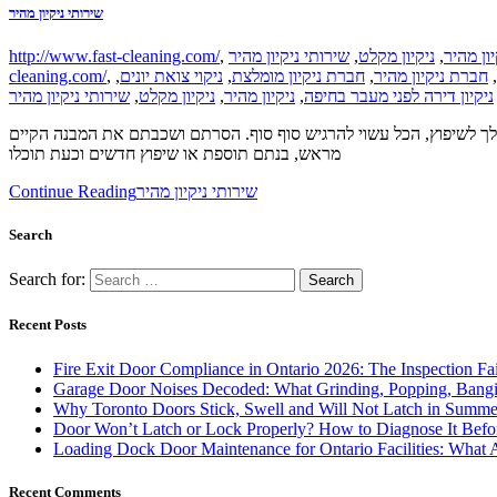
שירותי ניקיון מהיר
http://www.fast-cleaning.com/
,
שירותי ניקיון מהיר
,
ניקיון מקלט
,
יון מהיר
cleaning.com/
,
,
ניקוי צואת יונים
,
חברת ניקיון מומלצת
,
חברת ניקיון מהיר
,
שירותי ניקיון מהיר
,
ניקיון מקלט
,
ניקיון מהיר
,
ניקיון דירה לפני מעבר בחיפה
שלך לשיפוץ, הכל עשוי להרגיש סוף סוף. הסרתם ושכבתם את המבנה הקיים
מראש, בנתם תוספת או שיפוץ חדשים וכעת תוכלו
Continue Reading
שירותי ניקיון מהיר
Search
Search for:
Recent Posts
Fire Exit Door Compliance in Ontario 2026: The Inspection Fa
Garage Door Noises Decoded: What Grinding, Popping, Bangi
Why Toronto Doors Stick, Swell and Will Not Latch in Summer
Door Won’t Latch or Lock Properly? How to Diagnose It Befor
Loading Dock Door Maintenance for Ontario Facilities: What 
Recent Comments