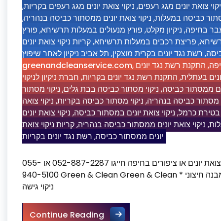
,
ניקוי צואת יונים מגג רעפים בקריות
,
יקוי צואת יונים מגג רעפים
,
ניקוי צואת יונים ממסתור כביסה בנהריה
,
מסתור כביסה במעלות
פורץ
,
פורץ מנעולים במעלות תרשיחא
,
ניקיון מקלט
,
מעבר בחיפה
קריות ניקוי צואת יונים
,
פריצת רכבים במעלות תרשיחא
,
רשיחא
תל אביב ניקיון לאחר שיפוץ
,
רשת נגד יונים בקרית מוצקין
,
יסה
greenandcleanservice.com
,
התקנת רשת נגד יונים
,
יפה
חברת ניקיון לניקוי
,
התקנת רשת נגד יונים בקריות
,
נים בעתלית
ניקוי מסתור
,
ניקוי מסתור כביסה בבת גלים
,
נים ממסתור כביסה
ניקוי צואה
,
ניקוי מסתור כביסה בקריות
,
י מסתור כביסה בנהריה
ניקוי צואת יונים
,
ניקוי צואת יונים במסתור כביסה
,
 בטירת כרמל
קריות ניקוי צואת
,
ניקוי צואת יונים ממסתור כביסה בנהריה
,
לות
רשת נגד יונים בקריות
,
יונים ממסתור כביסה
ניקוי צואת יונים במסתור כביסה ?זקוקים לניקוי והסרה של צואת יונים או ציפורים בחיפה חייגו 052-887-2287 או 055-
940-5100 Green & Clean Green & Clean ניקוי צואת יונים במסתור כביסה * ניקיון נכסים פנויים * ניקוי מבנה חיצוני *
ניקוי גישה
ניקוי צואת יונים במסתור כביסה
Continue Reading