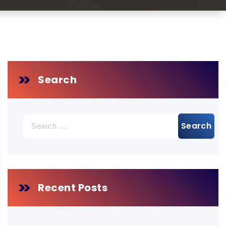
Search
Search
for:
Recent Posts