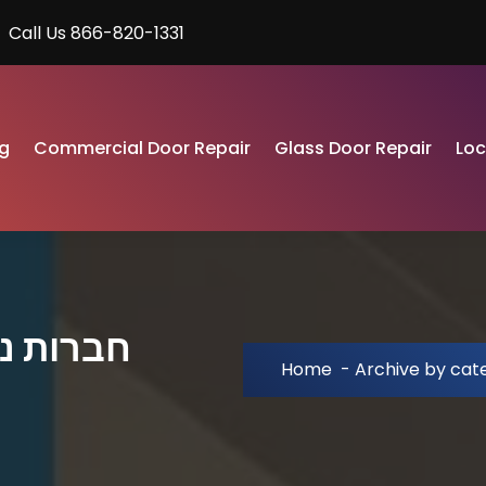
Call Us 866-820-1331
g
Commercial Door Repair
Glass Door Repair
Lo
Home
-