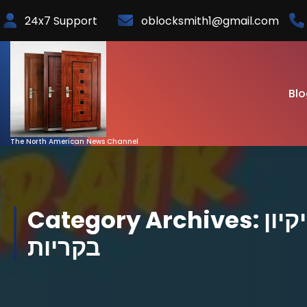
Skip
24x7 Support
oblocksmith1@gmail.com
to
Content
Blo
The North American News Channel
Category Archives: חברות ניקיון
בקריות