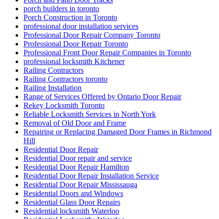
porch builders in toronto
Porch Construction in Toronto
professional door installation services
Professional Door Repair Company Toronto
Professional Door Repair Toronto
Professional Front Door Repair Companies in Toronto
professional locksmith Kitchener
Railing Contractors
Railing Contractors toronto
Railing Installation
Range of Services Offered by Ontario Door Repair
Rekey Locksmith Toronto
Reliable Locksmith Services in North York
Removal of Old Door and Frame
Repairing or Replacing Damaged Door Frames in Richmond
Hill
Residential Door Repair
Residential Door repair and service
Residential Door Repair Hamilton
Residential Door Repair Installation Service
Residential Door Repair Mississauga
Residential Doors and Windows
Residential Glass Door Repairs
Residential locksmith Waterloo