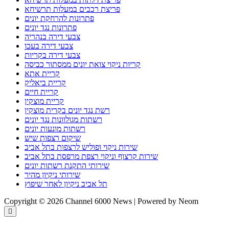
פריצת רכבים במעלות תרשיחא
פתרונות להרחקת יונים
פתרונות נגד יונים
צבעי דירה בנהריה
צבעי דירה בעכו
צבעי דירה בקריות
קריות ניקוי צואת יונים ממסתור כביסה
קריית אתא
קריית ביאליק
קריית חיים
קריית מוצקין
רשת נגד יונים בקרית מוצקין
רשתות מגולוונות נגד יונים
רשתות מונעות יונים
שיקום רצפות שיש
שירות ניקוי ופוליש לרצפות בתל אביב
שירות קרצוף וניקוי רצפת מרפסת בתל אביב
שירותי התקנת רשתות יונים
שירותי ניקיון מהיר
תל אביב ניקיון לאחר שיפוץ
Copyright © 2026 Channel 6000 News | Powered by Neom