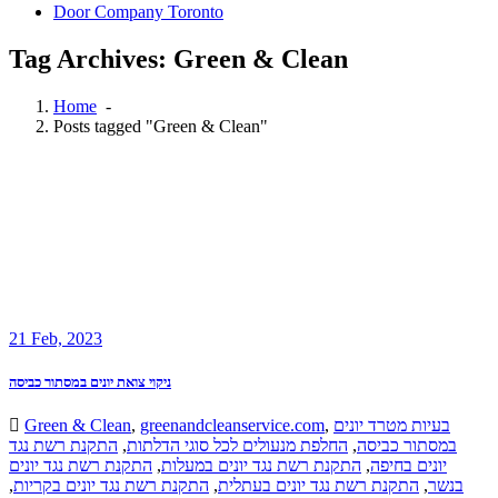
Door Company Toronto
Tag Archives: Green & Clean
Home
-
Posts tagged "Green & Clean"
21
Feb, 2023
ניקוי צואת יונים במסתור כביסה
Green & Clean
,
greenandcleanservice.com
,
בעיות מטרד יונים
התקנת רשת נגד
,
החלפת מנעולים לכל סוגי הדלתות
,
במסתור כביסה
התקנת רשת נגד יונים
,
התקנת רשת נגד יונים במעלות
,
יונים בחיפה
,
התקנת רשת נגד יונים בקריות
,
התקנת רשת נגד יונים בעתלית
,
בנשר