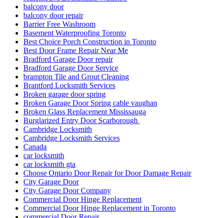
balcony door
balcony door repair
Barrier Free Washroom
Basement Waterproofing Toronto
Best Choice Porch Construction in Toronto
Best Door Frame Repair Near Me
Bradford Garage Door repair
Bradford Garage Door Service
brampton Tile and Grout Cleaning
Brantford Locksmith Services
Broken garage door spring
Broken Garage Door Spring cable vaughan
Broken Glass Replacement Mississauga
Burglarized Entry Door Scarborough
Cambridge Locksmith
Cambridge Locksmith Services
Canada
car locksmith
car locksmith gta
Choose Ontario Door Repair for Door Damage Repair
City Garage Door
City Garage Door Company
Commercial Door Hinge Replacement
Commercial Door Hinge Replacement in Toronto
commercial Door Repair