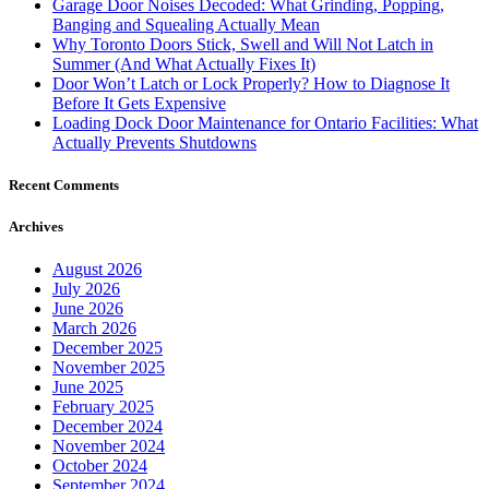
Garage Door Noises Decoded: What Grinding, Popping,
Banging and Squealing Actually Mean
Why Toronto Doors Stick, Swell and Will Not Latch in
Summer (And What Actually Fixes It)
Door Won’t Latch or Lock Properly? How to Diagnose It
Before It Gets Expensive
Loading Dock Door Maintenance for Ontario Facilities: What
Actually Prevents Shutdowns
Recent Comments
Archives
August 2026
July 2026
June 2026
March 2026
December 2025
November 2025
June 2025
February 2025
December 2024
November 2024
October 2024
September 2024