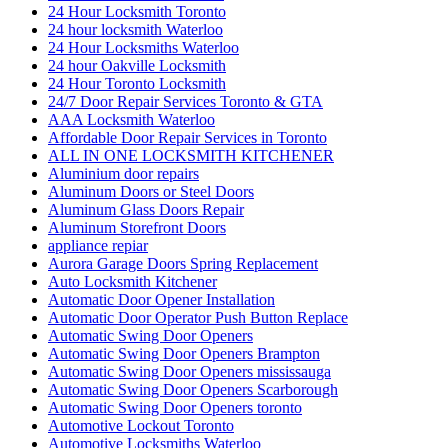
24 Hour Locksmith Toronto
24 hour locksmith Waterloo
24 Hour Locksmiths Waterloo
24 hour Oakville Locksmith
24 Hour Toronto Locksmith
24/7 Door Repair Services Toronto & GTA
AAA Locksmith Waterloo
Affordable Door Repair Services in Toronto
ALL IN ONE LOCKSMITH KITCHENER
Aluminium door repairs
Aluminum Doors or Steel Doors
Aluminum Glass Doors Repair
Aluminum Storefront Doors
appliance repiar
Aurora Garage Doors Spring Replacement
Auto Locksmith Kitchener
Automatic Door Opener Installation
Automatic Door Operator Push Button Replace
Automatic Swing Door Openers
Automatic Swing Door Openers Brampton
Automatic Swing Door Openers mississauga
Automatic Swing Door Openers Scarborough
Automatic Swing Door Openers toronto
Automotive Lockout Toronto
Automotive Locksmiths Waterloo