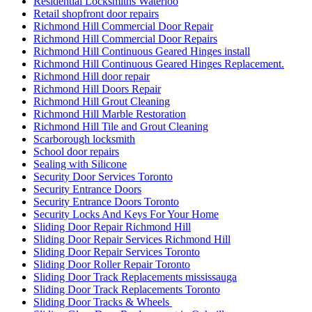
Residential Locksmiths Waterloo
Retail shopfront door repairs
Richmond Hill Commercial Door Repair
Richmond Hill Commercial Door Repairs
Richmond Hill Continuous Geared Hinges install
Richmond Hill Continuous Geared Hinges Replacement.
Richmond Hill door repair
Richmond Hill Doors Repair
Richmond Hill Grout Cleaning
Richmond Hill Marble Restoration
Richmond Hill Tile and Grout Cleaning
Scarborough locksmith
School door repairs
Sealing with Silicone
Security Door Services Toronto
Security Entrance Doors
Security Entrance Doors Toronto
Security Locks And Keys For Your Home
Sliding Door Repair Richmond Hill
Sliding Door Repair Services Richmond Hill
Sliding Door Repair Services Toronto
Sliding Door Roller Repair Toronto
Sliding Door Track Replacements mississauga
Sliding Door Track Replacements Toronto
Sliding Door Tracks & Wheels