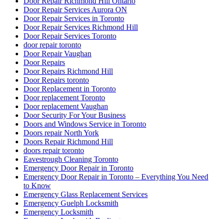
Door Repair Richmond Hill Ontario
Door Repair Services Aurora ON
Door Repair Services in Toronto
Door Repair Services Richmond Hill
Door Repair Services Toronto
door repair toronto
Door Repair Vaughan
Door Repairs
Door Repairs Richmond Hill
Door Repairs toronto
Door Replacement in Toronto
Door replacement Toronto
Door replacement Vaughan
Door Security For Your Business
Doors and Windows Service in Toronto
Doors repair North York
Doors Repair Richmond Hill
doors repair toronto
Eavestrough Cleaning Toronto
Emergency Door Repair in Toronto
Emergency Door Repair in Toronto – Everything You Need
to Know
Emergency Glass Replacement Services
Emergency Guelph Locksmith
Emergency Locksmith