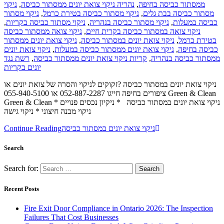
ניקוי
,
נהריה ניקוי צואת יונים ממסתור כביסה
,
ממסתור כביסה בחיפה
ניקוי מסתור
,
ניקוי מסתור כביסה בטירת כרמל
,
מסתור כביסה בבת גלים
,
ניקוי מסתור כביסה בקריות
,
ניקוי מסתור כביסה בנהריה
,
כביסה במעלות
ניקוי צואה ממסתור כביסה
,
ניקוי צואה במסתור כביסה בקרית חיים
ניקוי צואת יונים ממסתור
,
ניקוי צואת יונים במסתור כביסה
,
בטירת כרמל
ניקוי צואת יונים
,
ניקוי צואת יונים ממסתור כביסה במעלות
,
כביסה בחיפה
רשת נגד
,
קריות ניקוי צואת יונים ממסתור כביסה
,
ממסתור כביסה בנהריה
יונים בקריות
ניקוי צואת יונים במסתור כביסה ?זקוקים לניקוי והסרה של צואת יונים או
ציפורים בחיפה חייגו 052-887-2287 או 055-940-5100 Green & Clean
Green & Clean ניקוי צואת יונים במסתור כביסה * ניקיון נכסים פנויים *
ניקוי מבנה חיצוני * ניקוי גישה
Continue Reading
ניקוי צואת יונים במסתור כביסה
Search
Search for:
Recent Posts
Fire Exit Door Compliance in Ontario 2026: The Inspection
Failures That Cost Businesses