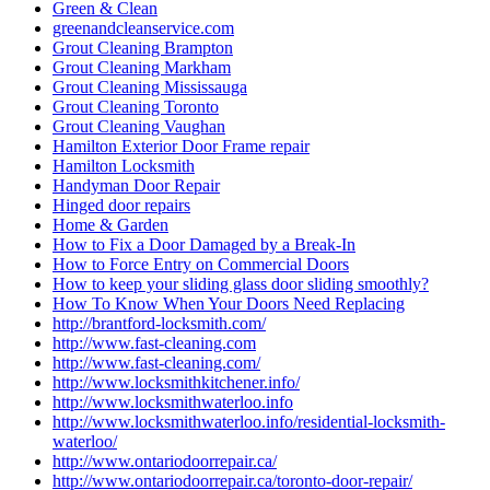
Green & Clean
greenandcleanservice.com
Grout Cleaning Brampton
Grout Cleaning Markham
Grout Cleaning Mississauga
Grout Cleaning Toronto
Grout Cleaning Vaughan
Hamilton Exterior Door Frame repair
Hamilton Locksmith
Handyman Door Repair
Hinged door repairs
Home & Garden
How to Fix a Door Damaged by a Break-In
How to Force Entry on Commercial Doors
How to keep your sliding glass door sliding smoothly?
How To Know When Your Doors Need Replacing
http://brantford-locksmith.com/
http://www.fast-cleaning.com
http://www.fast-cleaning.com/
http://www.locksmithkitchener.info/
http://www.locksmithwaterloo.info
http://www.locksmithwaterloo.info/residential-locksmith-
waterloo/
http://www.ontariodoorrepair.ca/
http://www.ontariodoorrepair.ca/toronto-door-repair/