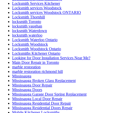
Locksmith Services Kitchener
Locksmith services Woodstock
Locksmith services Woodstock ONTARIO
Locksmith Thornhill
locksmith Toronto
locksmith vaughan
locksmith Waterdown
locksmith waterloo
Locksmith Waterloo Ontario
Locksmith Woodstock
Locksmith Woodstock Ontario
Locksmiths Kitchener Ontario
Looking for Door Installation Services Near Me?
Main Door Repair in Toronto
marble restoration
marble restoration richmond hill
Mississauga
Mississauga Broken Glass Replacement
Mississauga Door Repair
Mississauga Doors
Mississauga Garage Door Spring Replacement
Mississauga Local Door Repair
Mississauga Residential Door Repair
Mississauga Residential Doors Repair
Mobile Kitchener Locksmiths