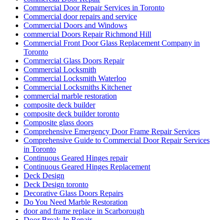
Commercial Door Repair Services in Toronto
Commercial door repairs and service
Commercial Doors and Windows
commercial Doors Repair Richmond Hill
Commercial Front Door Glass Replacement Company in
Toronto
Commercial Glass Doors Repair
Commercial Locksmith
Commercial Locksmith Waterloo
Commercial Locksmiths Kitchener
commercial marble restoration
composite deck builder
composite deck builder toronto
Composite glass doors
Comprehensive Emergency Door Frame Repair Services
Comprehensive Guide to Commercial Door Repair Services
in Toronto
Continuous Geared Hinges repair
Continuous Geared Hinges Replacement
Deck Design
Deck Design toronto
Decorative Glass Doors Repairs
Do You Need Marble Restoration
door and frame replace in Scarborough
Door Break-In Repair