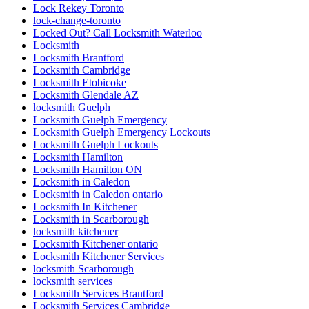
Lock Rekey Toronto
lock-change-toronto
Locked Out? Call Locksmith Waterloo
Locksmith
Locksmith Brantford
Locksmith Cambridge
Locksmith Etobicoke
Locksmith Glendale AZ
locksmith Guelph
Locksmith Guelph Emergency
Locksmith Guelph Emergency Lockouts
Locksmith Guelph Lockouts
Locksmith Hamilton
Locksmith Hamilton ON
Locksmith in Caledon
Locksmith in Caledon ontario
Locksmith In Kitchener
Locksmith in Scarborough
locksmith kitchener
Locksmith Kitchener ontario
Locksmith Kitchener Services
locksmith Scarborough
locksmith services
Locksmith Services Brantford
Locksmith Services Cambridge