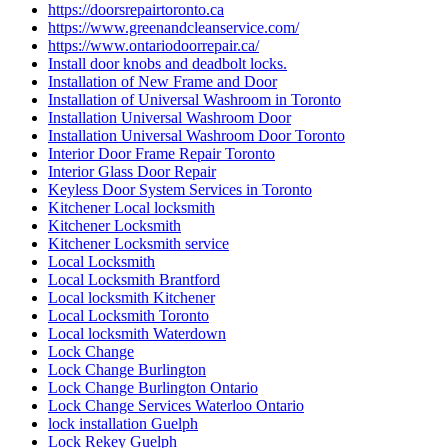
https://doorsrepairtoronto.ca
https://www.greenandcleanservice.com/
https://www.ontariodoorrepair.ca/
Install door knobs and deadbolt locks.
Installation of New Frame and Door
Installation of Universal Washroom in Toronto
Installation Universal Washroom Door
Installation Universal Washroom Door Toronto
Interior Door Frame Repair Toronto
Interior Glass Door Repair
Keyless Door System Services in Toronto
Kitchener Local locksmith
Kitchener Locksmith
Kitchener Locksmith service
Local Locksmith
Local Locksmith Brantford
Local locksmith Kitchener
Local Locksmith Toronto
Local locksmith Waterdown
Lock Change
Lock Change Burlington
Lock Change Burlington Ontario
Lock Change Services Waterloo Ontario
lock installation Guelph
Lock Rekey Guelph