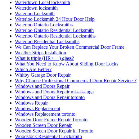
Waterdown Local locksmith
Waterdown locksmith
Waterloo Locksmith
Waterloo Locksmith 24 Hour Door Help
Waterloo Ontario Locksmiths
Waterloo Ontario Residential Locksmith
Waterloo Ontario Residential Locksmiths
Waterloo Residential Locksmiths
We Can Replace Your Broken Commercial Door Frame
Weather Strips Installation
What is triple (HR+++) glass?
What You Need to Know About Sliding Door Locks
Which Are Better?
Whitby Garage Door Repair
Why Choose Professional Commercial Door Repair Services?
Windows and Doors Repair
Windows and Doors Repair mississauga
Windows and Doors Repair toronto
Windows Repair
Windows Replacement
Windows Replacement toronto
Wooden Door Frame Repair Toronto
Wooden Screen Door Repair
Wooden Screen Door Repair in Toronto
Woodstock Residential Locksmith