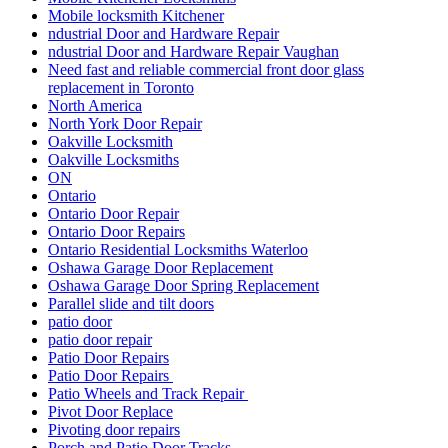
Mobile locksmith Kitchener
ndustrial Door and Hardware Repair
ndustrial Door and Hardware Repair Vaughan
Need fast and reliable commercial front door glass
replacement in Toronto
North America
North York Door Repair
Oakville Locksmith
Oakville Locksmiths
ON
Ontario
Ontario Door Repair
Ontario Door Repairs
Ontario Residential Locksmiths Waterloo
Oshawa Garage Door Replacement
Oshawa Garage Door Spring Replacement
Parallel slide and tilt doors
patio door
patio door repair
Patio Door Repairs
Patio Door Repairs
Patio Wheels and Track Repair
Pivot Door Replace
Pivoting door repairs
Porch and Patio Door Tracks