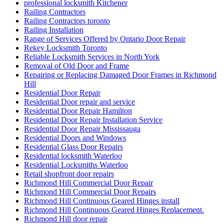
professional locksmith Kitchener
Railing Contractors
Railing Contractors toronto
Railing Installation
Range of Services Offered by Ontario Door Repair
Rekey Locksmith Toronto
Reliable Locksmith Services in North York
Removal of Old Door and Frame
Repairing or Replacing Damaged Door Frames in Richmond
Hill
Residential Door Repair
Residential Door repair and service
Residential Door Repair Hamilton
Residential Door Repair Installation Service
Residential Door Repair Mississauga
Residential Doors and Windows
Residential Glass Door Repairs
Residential locksmith Waterloo
Residential Locksmiths Waterloo
Retail shopfront door repairs
Richmond Hill Commercial Door Repair
Richmond Hill Commercial Door Repairs
Richmond Hill Continuous Geared Hinges install
Richmond Hill Continuous Geared Hinges Replacement.
Richmond Hill door repair