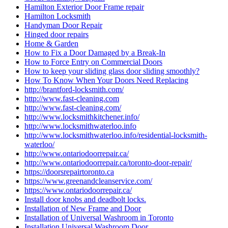
Hamilton Exterior Door Frame repair
Hamilton Locksmith
Handyman Door Repair
Hinged door repairs
Home & Garden
How to Fix a Door Damaged by a Break-In
How to Force Entry on Commercial Doors
How to keep your sliding glass door sliding smoothly?
How To Know When Your Doors Need Replacing
http://brantford-locksmith.com/
http://www.fast-cleaning.com
http://www.fast-cleaning.com/
http://www.locksmithkitchener.info/
http://www.locksmithwaterloo.info
http://www.locksmithwaterloo.info/residential-locksmith-
waterloo/
http://www.ontariodoorrepair.ca/
http://www.ontariodoorrepair.ca/toronto-door-repair/
https://doorsrepairtoronto.ca
https://www.greenandcleanservice.com/
https://www.ontariodoorrepair.ca/
Install door knobs and deadbolt locks.
Installation of New Frame and Door
Installation of Universal Washroom in Toronto
Installation Universal Washroom Door