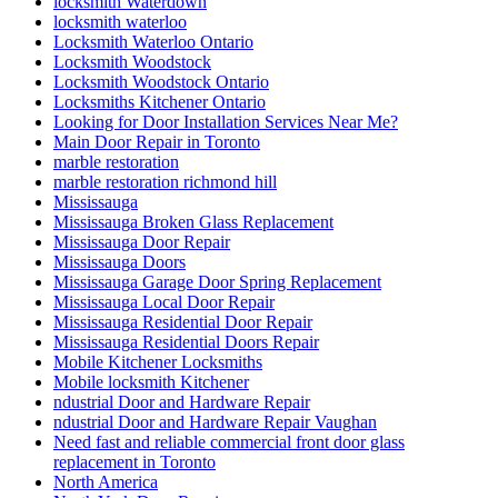
locksmith Waterdown
locksmith waterloo
Locksmith Waterloo Ontario
Locksmith Woodstock
Locksmith Woodstock Ontario
Locksmiths Kitchener Ontario
Looking for Door Installation Services Near Me?
Main Door Repair in Toronto
marble restoration
marble restoration richmond hill
Mississauga
Mississauga Broken Glass Replacement
Mississauga Door Repair
Mississauga Doors
Mississauga Garage Door Spring Replacement
Mississauga Local Door Repair
Mississauga Residential Door Repair
Mississauga Residential Doors Repair
Mobile Kitchener Locksmiths
Mobile locksmith Kitchener
ndustrial Door and Hardware Repair
ndustrial Door and Hardware Repair Vaughan
Need fast and reliable commercial front door glass
replacement in Toronto
North America