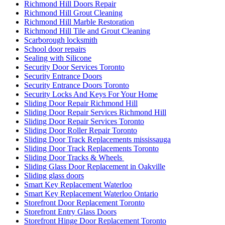
Richmond Hill Doors Repair
Richmond Hill Grout Cleaning
Richmond Hill Marble Restoration
Richmond Hill Tile and Grout Cleaning
Scarborough locksmith
School door repairs
Sealing with Silicone
Security Door Services Toronto
Security Entrance Doors
Security Entrance Doors Toronto
Security Locks And Keys For Your Home
Sliding Door Repair Richmond Hill
Sliding Door Repair Services Richmond Hill
Sliding Door Repair Services Toronto
Sliding Door Roller Repair Toronto
Sliding Door Track Replacements mississauga
Sliding Door Track Replacements Toronto
Sliding Door Tracks & Wheels
Sliding Glass Door Replacement in Oakville
Sliding glass doors
Smart Key Replacement Waterloo
Smart Key Replacement Waterloo Ontario
Storefront Door Replacement Toronto
Storefront Entry Glass Doors
Storefront Hinge Door Replacement Toronto