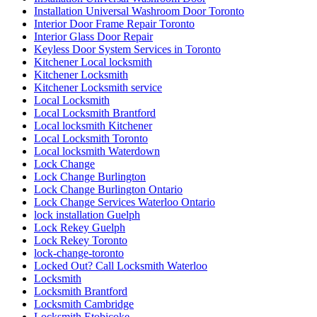
Installation Universal Washroom Door Toronto
Interior Door Frame Repair Toronto
Interior Glass Door Repair
Keyless Door System Services in Toronto
Kitchener Local locksmith
Kitchener Locksmith
Kitchener Locksmith service
Local Locksmith
Local Locksmith Brantford
Local locksmith Kitchener
Local Locksmith Toronto
Local locksmith Waterdown
Lock Change
Lock Change Burlington
Lock Change Burlington Ontario
Lock Change Services Waterloo Ontario
lock installation Guelph
Lock Rekey Guelph
Lock Rekey Toronto
lock-change-toronto
Locked Out? Call Locksmith Waterloo
Locksmith
Locksmith Brantford
Locksmith Cambridge
Locksmith Etobicoke