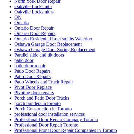
North York Door Repair
Oakville Locksmith
Oakville Locksmiths
ON
Ontario
Ontario Door Repair
Ontario Door Repairs
Ontario Residential Locksmiths Waterloo
Oshawa Garage Door Replacement
Oshawa Garage Door Spring Replacement
Parallel slide and tilt doors
patio door
patio door repair
Patio Door Repairs
Patio Door Repairs
Patio Wheels and Track Repair
Pivot Door Replace
Pivoting door repairs
Porch and Patio Door Tracks
porch builders in toronto
Porch Construction in Toronto
professional door installation services
Professional Door Repair Company Toronto
Professional Door Repair Toronto
Professional Front Door Repair Companies in Toronto