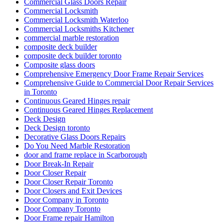
Commercial Glass Doors Repair
Commercial Locksmith
Commercial Locksmith Waterloo
Commercial Locksmiths Kitchener
commercial marble restoration
composite deck builder
composite deck builder toronto
Composite glass doors
Comprehensive Emergency Door Frame Repair Services
Comprehensive Guide to Commercial Door Repair Services
in Toronto
Continuous Geared Hinges repair
Continuous Geared Hinges Replacement
Deck Design
Deck Design toronto
Decorative Glass Doors Repairs
Do You Need Marble Restoration
door and frame replace in Scarborough
Door Break-In Repair
Door Closer Repair
Door Closer Repair Toronto
Door Closers and Exit Devices
Door Company in Toronto
Door Company Toronto
Door Frame repair Hamilton