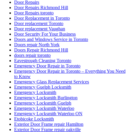
Door Repairs
Door Repairs Richmond Hill
Door Repairs toronto
Door Replacement in Toronto
Door replacement Toronto
Door replacement Vaughan
Door Security For Your Business
Doors and Windows Service in Toronto
Doors repair North York
Doors Repair Richmond Hill
doors repair toronto
Eavestrough Cleaning Toronto
Emergency Door Repair in Toronto
Emergency Door Repair in Toronto – Everything You Need
to Know
Emergency Glass Replacement Services
Emergency Guelph Locksmith
Emergency Locksmith
Emergency Locksmith Burlington
Emergency Locksmith Guelph
Emergency Locksmith Waterloo
Emergency Locksmith Waterloo ON
Etobicoke Locksmith
Exterior Door Frame repair Hamilton
Exterior Door Frame repair oakville