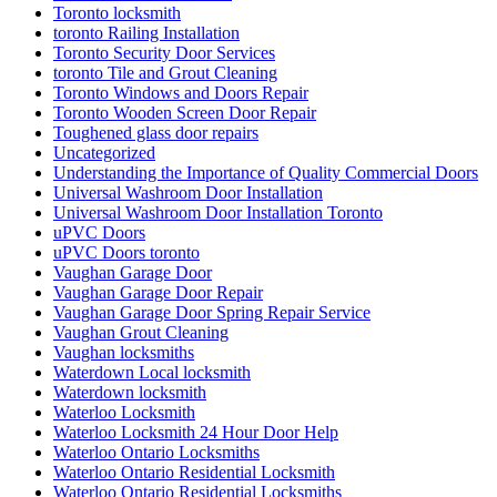
Toronto locksmith
toronto Railing Installation
Toronto Security Door Services
toronto Tile and Grout Cleaning
Toronto Windows and Doors Repair
Toronto Wooden Screen Door Repair
Toughened glass door repairs
Uncategorized
Understanding the Importance of Quality Commercial Doors
Universal Washroom Door Installation
Universal Washroom Door Installation Toronto
uPVC Doors
uPVC Doors toronto
Vaughan Garage Door
Vaughan Garage Door Repair
Vaughan Garage Door Spring Repair Service
Vaughan Grout Cleaning
Vaughan locksmiths
Waterdown Local locksmith
Waterdown locksmith
Waterloo Locksmith
Waterloo Locksmith 24 Hour Door Help
Waterloo Ontario Locksmiths
Waterloo Ontario Residential Locksmith
Waterloo Ontario Residential Locksmiths