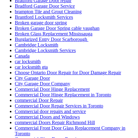
Bradford Garage Door repair
Bradford Garage Door Service
brampton Tile and Grout Cleaning
Brantford Locksmith Services
Broken garage door spring
Broken Garage Door Spring cable vaughan
Broken Glass Replacement Mississauga
Burglarized Entry Door Scarborough
Cambridge Locksmith
Cambridge Locksmith Services
Canada
car locksmith
car locksmith gta
Choose Ontario Door Repair for Door Damage Repair
City Garage Door
City Garage Door Company
Commercial Door Hinge Replacement
Commercial Door Hinge Replacement in Toronto
commercial Door Repair
Commercial Door Repair Services in Toronto
Commercial door repairs and service
Commercial Doors and Windows
commercial Doors Repair Richmond Hill
Commercial Front Door Glass Replacement Company in
Toronto