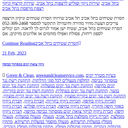
שירות קרצוף וניקוי
,
שירות ניקוי ופוליש לרצפות בתל אביב
,
בתל אביב
רצפת מרפסת בתל אביב
הסרת שטיחים בתל אביב תל אביב שירותי הסרת שטיחים וניקיון הרצפה
צריכים הצעת מחיר מהירה וחינמית? התקשר למספר 052-309-2468
הסרת שטיחים בתל אביב, שטיח ישן אמור לגרום לך לדאגה. הם יכולים
לספוג ריחות, פסולת ואפילו מזהמים או אלרגנים מזיקים. אם
Continue Reading
הסרת שטיחים בתל אביב
21
Feb, 2023
ניקוי צואת יונים במסתור כביסה
Green & Clean
,
greenandcleanservice.com
,
בעיות מטרד יונים
התקנת רשת נגד
,
החלפת מנעולים לכל סוגי הדלתות
,
במסתור כביסה
התקנת רשת נגד יונים
,
התקנת רשת נגד יונים במעלות
,
יונים בחיפה
,
התקנת רשת נגד יונים בקריות
,
התקנת רשת נגד יונים בעתלית
,
בנשר
,
התקנת רשת נגד יונים קרית מוצקין
,
התקנת רשת נגד יונים בקרית מוצקין
חברת ניקיון
,
חברת ניקיון
,
חברות ניקיון בקריות
,
חברות ניקיון בחיפה
חברת ניקיון
,
חברת ניקיון ופוליש
,
חברת ניקיון בחיפה
,
באזור חיפה והקריו
חברת ניקיון
,
חברת ניקיון לניקוי צואת יונים ממסתור כביסה בחיפה
,
חיפה
מנעולן
,
מנעולן במעלות
,
מנעולן
,
חברת ניקיון מומלצת בתל אביב
,
מומלצת
מתקין
,
מנעולן מוסמך במעלות תרשיחא
,
מומלץ במעלות תרשיחא
,
מתקין פרגולות מומלץ בנהריה
,
מתקין פרגולות מומלץ
,
פרגולות בנהריה