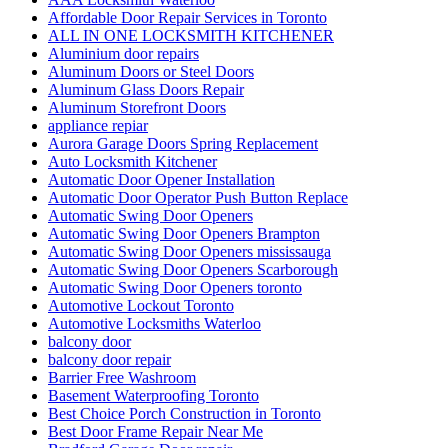
Affordable Door Repair Services in Toronto
ALL IN ONE LOCKSMITH KITCHENER
Aluminium door repairs
Aluminum Doors or Steel Doors
Aluminum Glass Doors Repair
Aluminum Storefront Doors
appliance repiar
Aurora Garage Doors Spring Replacement
Auto Locksmith Kitchener
Automatic Door Opener Installation
Automatic Door Operator Push Button Replace
Automatic Swing Door Openers
Automatic Swing Door Openers Brampton
Automatic Swing Door Openers mississauga
Automatic Swing Door Openers Scarborough
Automatic Swing Door Openers toronto
Automotive Lockout Toronto
Automotive Locksmiths Waterloo
balcony door
balcony door repair
Barrier Free Washroom
Basement Waterproofing Toronto
Best Choice Porch Construction in Toronto
Best Door Frame Repair Near Me