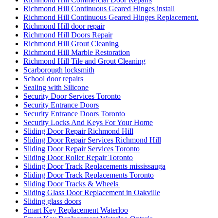
Richmond Hill Continuous Geared Hinges install
Richmond Hill Continuous Geared Hinges Replacement.
Richmond Hill door repair
Richmond Hill Doors Repair
Richmond Hill Grout Cleaning
Richmond Hill Marble Restoration
Richmond Hill Tile and Grout Cleaning
Scarborough locksmith
School door repairs
Sealing with Silicone
Security Door Services Toronto
Security Entrance Doors
Security Entrance Doors Toronto
Security Locks And Keys For Your Home
Sliding Door Repair Richmond Hill
Sliding Door Repair Services Richmond Hill
Sliding Door Repair Services Toronto
Sliding Door Roller Repair Toronto
Sliding Door Track Replacements mississauga
Sliding Door Track Replacements Toronto
Sliding Door Tracks & Wheels
Sliding Glass Door Replacement in Oakville
Sliding glass doors
Smart Key Replacement Waterloo