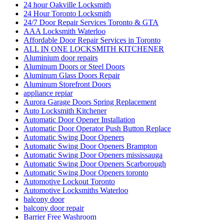
24 hour Oakville Locksmith
24 Hour Toronto Locksmith
24/7 Door Repair Services Toronto & GTA
AAA Locksmith Waterloo
Affordable Door Repair Services in Toronto
ALL IN ONE LOCKSMITH KITCHENER
Aluminium door repairs
Aluminum Doors or Steel Doors
Aluminum Glass Doors Repair
Aluminum Storefront Doors
appliance repiar
Aurora Garage Doors Spring Replacement
Auto Locksmith Kitchener
Automatic Door Opener Installation
Automatic Door Operator Push Button Replace
Automatic Swing Door Openers
Automatic Swing Door Openers Brampton
Automatic Swing Door Openers mississauga
Automatic Swing Door Openers Scarborough
Automatic Swing Door Openers toronto
Automotive Lockout Toronto
Automotive Locksmiths Waterloo
balcony door
balcony door repair
Barrier Free Washroom