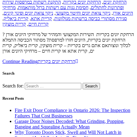
התקנת רשתות במרפסות שירות
,
הרחקת יונים בקריות
,
הרחקת יונים
מרחיקי
,
חסימת גגות עם רשתות ברזל מותאמות
,
ופתרונות לחתולים
,
ניקוי צואת יונים ופינוי קינים
,
ניקוי צואת יונים וחיטוי מקצועי
,
היונים אורן
,
קריית ביאליק
,
קריית אתא
,
סגירת מסתורי כביסה ברשתות מגולוונות
קריית מוצקין
,
קריית חיים
הרחקת יונים בקריות השירות המקצועי והמהיר של מרחיקי היונים אורן ?
הרחקת יונים בקריות, היונים חזרו למרפסת? מסתור הכביסה התמלא
לכלוך ונוצותאם אתם גרים בקריות – קרית מוצקין, קרית ביאליק, קרית
ים, קרית אתא או קרית חיים – מרחיקי היונים אורן
Continue Reading
הרחקת יונים בקריות
Search
Search for:
Recent Posts
Fire Exit Door Compliance in Ontario 2026: The Inspection
Failures That Cost Businesses
Garage Door Noises Decoded: What Grinding, Popping,
Banging and Squealing Actually Mean
Why Toronto Doors Stick, Swell and Will Not Latch in