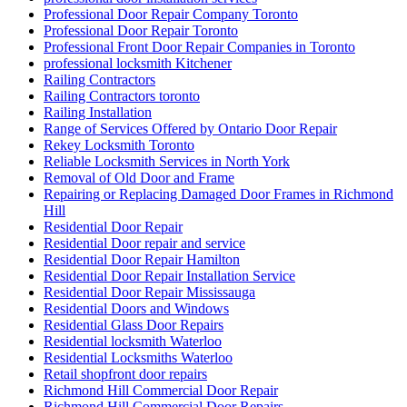
Professional Door Repair Company Toronto
Professional Door Repair Toronto
Professional Front Door Repair Companies in Toronto
professional locksmith Kitchener
Railing Contractors
Railing Contractors toronto
Railing Installation
Range of Services Offered by Ontario Door Repair
Rekey Locksmith Toronto
Reliable Locksmith Services in North York
Removal of Old Door and Frame
Repairing or Replacing Damaged Door Frames in Richmond
Hill
Residential Door Repair
Residential Door repair and service
Residential Door Repair Hamilton
Residential Door Repair Installation Service
Residential Door Repair Mississauga
Residential Doors and Windows
Residential Glass Door Repairs
Residential locksmith Waterloo
Residential Locksmiths Waterloo
Retail shopfront door repairs
Richmond Hill Commercial Door Repair
Richmond Hill Commercial Door Repairs