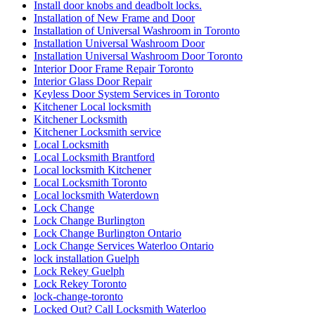
Install door knobs and deadbolt locks.
Installation of New Frame and Door
Installation of Universal Washroom in Toronto
Installation Universal Washroom Door
Installation Universal Washroom Door Toronto
Interior Door Frame Repair Toronto
Interior Glass Door Repair
Keyless Door System Services in Toronto
Kitchener Local locksmith
Kitchener Locksmith
Kitchener Locksmith service
Local Locksmith
Local Locksmith Brantford
Local locksmith Kitchener
Local Locksmith Toronto
Local locksmith Waterdown
Lock Change
Lock Change Burlington
Lock Change Burlington Ontario
Lock Change Services Waterloo Ontario
lock installation Guelph
Lock Rekey Guelph
Lock Rekey Toronto
lock-change-toronto
Locked Out? Call Locksmith Waterloo