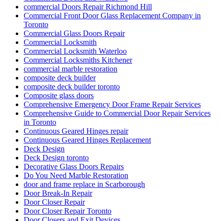
commercial Doors Repair Richmond Hill
Commercial Front Door Glass Replacement Company in
Toronto
Commercial Glass Doors Repair
Commercial Locksmith
Commercial Locksmith Waterloo
Commercial Locksmiths Kitchener
commercial marble restoration
composite deck builder
composite deck builder toronto
Composite glass doors
Comprehensive Emergency Door Frame Repair Services
Comprehensive Guide to Commercial Door Repair Services
in Toronto
Continuous Geared Hinges repair
Continuous Geared Hinges Replacement
Deck Design
Deck Design toronto
Decorative Glass Doors Repairs
Do You Need Marble Restoration
door and frame replace in Scarborough
Door Break-In Repair
Door Closer Repair
Door Closer Repair Toronto
Door Closers and Exit Devices