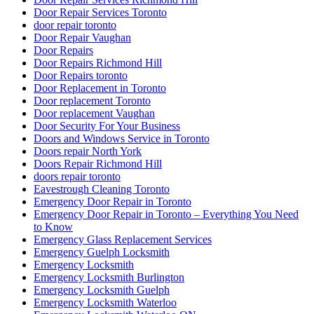
Door Repair Services Toronto
door repair toronto
Door Repair Vaughan
Door Repairs
Door Repairs Richmond Hill
Door Repairs toronto
Door Replacement in Toronto
Door replacement Toronto
Door replacement Vaughan
Door Security For Your Business
Doors and Windows Service in Toronto
Doors repair North York
Doors Repair Richmond Hill
doors repair toronto
Eavestrough Cleaning Toronto
Emergency Door Repair in Toronto
Emergency Door Repair in Toronto – Everything You Need
to Know
Emergency Glass Replacement Services
Emergency Guelph Locksmith
Emergency Locksmith
Emergency Locksmith Burlington
Emergency Locksmith Guelph
Emergency Locksmith Waterloo