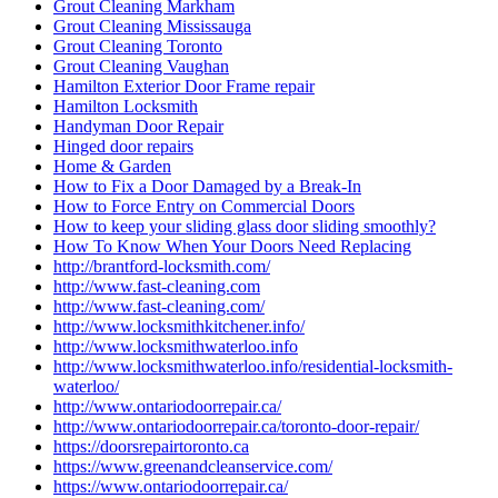
Grout Cleaning Markham
Grout Cleaning Mississauga
Grout Cleaning Toronto
Grout Cleaning Vaughan
Hamilton Exterior Door Frame repair
Hamilton Locksmith
Handyman Door Repair
Hinged door repairs
Home & Garden
How to Fix a Door Damaged by a Break-In
How to Force Entry on Commercial Doors
How to keep your sliding glass door sliding smoothly?
How To Know When Your Doors Need Replacing
http://brantford-locksmith.com/
http://www.fast-cleaning.com
http://www.fast-cleaning.com/
http://www.locksmithkitchener.info/
http://www.locksmithwaterloo.info
http://www.locksmithwaterloo.info/residential-locksmith-
waterloo/
http://www.ontariodoorrepair.ca/
http://www.ontariodoorrepair.ca/toronto-door-repair/
https://doorsrepairtoronto.ca
https://www.greenandcleanservice.com/
https://www.ontariodoorrepair.ca/