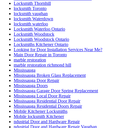
Locksmith Thornhill
locksmith Toronto
locksmith vaughan
locksmith Waterdown
locksmith waterloo
Locksmith Waterloo Ontario
Locksmith Woodstock
Locksmith Woodstock Ontario
Locksmiths Kitchener Ontario
Looking for Door Installation Services Near Me?
Main Door Repair in Toronto
marble restoration
marble restoration richmond hill
Mississauga
Mississauga Broken Glass Replacement
Mississauga Door Repair
Mississauga Doors
Mississauga Garage Door Spring Replacement
Mississauga Local Door Repair
Mississauga Residential Door Repair
Mississauga Residential Doors Repair
Mobile Kitchener Locksmiths
Mobile locksmith Kitchener
ndustrial Door and Hardware Repair
ndustrial Door and Hardware Repair Vaughan