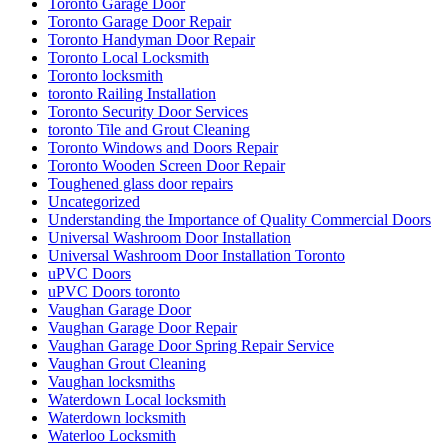
Toronto Garage Door
Toronto Garage Door Repair
Toronto Handyman Door Repair
Toronto Local Locksmith
Toronto locksmith
toronto Railing Installation
Toronto Security Door Services
toronto Tile and Grout Cleaning
Toronto Windows and Doors Repair
Toronto Wooden Screen Door Repair
Toughened glass door repairs
Uncategorized
Understanding the Importance of Quality Commercial Doors
Universal Washroom Door Installation
Universal Washroom Door Installation Toronto
uPVC Doors
uPVC Doors toronto
Vaughan Garage Door
Vaughan Garage Door Repair
Vaughan Garage Door Spring Repair Service
Vaughan Grout Cleaning
Vaughan locksmiths
Waterdown Local locksmith
Waterdown locksmith
Waterloo Locksmith