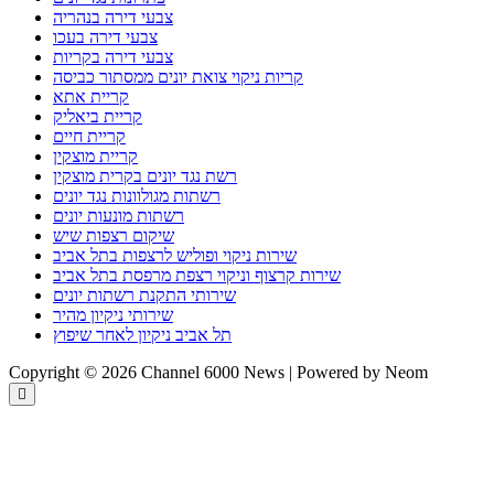
צבעי דירה בנהריה
צבעי דירה בעכו
צבעי דירה בקריות
קריות ניקוי צואת יונים ממסתור כביסה
קריית אתא
קריית ביאליק
קריית חיים
קריית מוצקין
רשת נגד יונים בקרית מוצקין
רשתות מגולוונות נגד יונים
רשתות מונעות יונים
שיקום רצפות שיש
שירות ניקוי ופוליש לרצפות בתל אביב
שירות קרצוף וניקוי רצפת מרפסת בתל אביב
שירותי התקנת רשתות יונים
שירותי ניקיון מהיר
תל אביב ניקיון לאחר שיפוץ
Copyright © 2026 Channel 6000 News | Powered by Neom