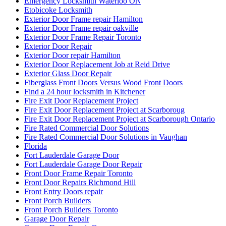
Emergency Locksmith Waterloo ON
Etobicoke Locksmith
Exterior Door Frame repair Hamilton
Exterior Door Frame repair oakville
Exterior Door Frame Repair Toronto
Exterior Door Repair
Exterior Door repair Hamilton
Exterior Door Replacement Job at Reid Drive
Exterior Glass Door Repair
Fiberglass Front Doors Versus Wood Front Doors
Find a 24 hour locksmith in Kitchener
Fire Exit Door Replacement Project
Fire Exit Door Replacement Project at Scarboroug
Fire Exit Door Replacement Project at Scarborough Ontario
Fire Rated Commercial Door Solutions
Fire Rated Commercial Door Solutions in Vaughan
Florida
Fort Lauderdale Garage Door
Fort Lauderdale Garage Door Repair
Front Door Frame Repair Toronto
Front Door Repairs Richmond Hill
Front Entry Doors repair
Front Porch Builders
Front Porch Builders Toronto
Garage Door Repair