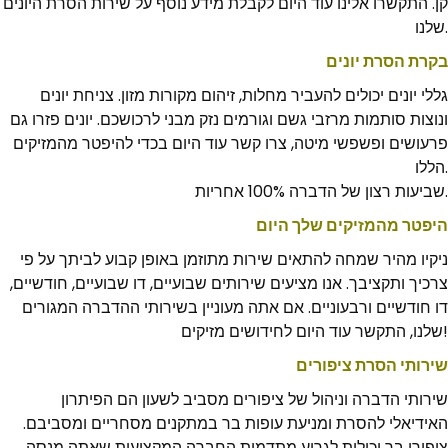
קן. התקשרו אלינו עוד היום לקבלת מידע נוסף על שירות הסרת היונים
שלנו.
בקרת הסרת יונים
גללי יונים יכולים להעביר מחלות, זיהום מקורות מזון. צניחת יונים
ונוצות סותמות מרזבי גשם וגורמים נזק מבני לרכושכם. יונים פזרו גם
פרעושים ופשפשי מיטה, צרו קשר עוד היום בכדי להיפטר מהמזיקים
הללו.
שביעות רצון של הדברה 100% אחריות.
היפטר מהמזיקים שלך היום
ניקיו מהיר שמחה להתאים שירות מתוזמן באופן קבוע לביתך על פי
צרכיך ותקציבך. אנו מציעים שירותים שבועיים, דו שבועיים, חודשיים,
דו חודשיים ורבעוניים. אם אתה מעוניין בשירותי ההדברה המגורים
שלנו, התקשר עוד היום לחידושים מזיקים!
שירותי הסרת ציפורים
שירותי הדברה וניהול של ציפורים מסביב לשעון הם הפיתרון
האידיאלי להסרת ומניעת עופות בר במתקנים מסחריים ומסביבם.
ציפורי בר יכולות לגרוע מתדמית החברה המקצועית שאתה מנסה