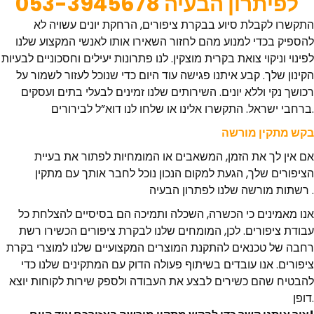
לפיתרון הבעיה 053-3945678
התקשרו לקבלת סיוע בבקרת ציפורים, הרחקת יונים עשויה לא
להספיק בכדי למנוע מהם לחזור השאירו אותו לאנשי המקצוע שלנו
לפינוי וניקוי צואת בקרית מוצקין. לנו פתרונות יעילים וחסכוניים לבעיות
הקינון שלך. קבע איתנו פגישה עוד היום כדי שנוכל לעזור לשמור על
רכושך נקי וללא יונים. השירותים שלנו זמינים לבעלי בתים ועסקים
ברחבי ישראל. התקשרו אלינו או שלחו לנו דוא”ל לבירורים.
בקש מתקין מורשה
אם אין לך את הזמן, המשאבים או המומחיות לפתור את בעיית
הציפורים שלך, הגעת למקום הנכון נוכל לחבר אותך עם מתקין
רשתות מורשה שלנו לפתרון הבעיה .
אנו מאמינים כי הכשרה, השכלה ותמיכה הם בסיסיים להצלחת כל
עבודת ציפורים. לכן, המומחים שלנו לבקרת ציפורים הכשירו רשת
רחבה של טכנאים להתקנת המוצרים המקצועיים שלנו למוצרי בקרת
ציפורים. אנו עובדים בשיתוף פעולה הדוק עם המתקינים שלנו כדי
להבטיח שהם כשירים לבצע את העבודה ולספק שירות לקוחות יוצא
דופן.