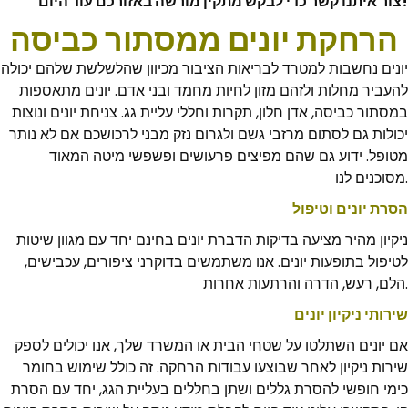
צור איתנו קשר כדי לבקש מתקין מורשה באזורכם עוד היום!
הרחקת יונים ממסתור כביסה
יונים נחשבות למטרד לבריאות הציבור מכיוון שהלשלשת שלהם יכולה
להעביר מחלות ולזהם מזון לחיות מחמד ובני אדם. יונים מתאספות
במסתור כביסה, אדן חלון, תקרות וחללי עליית גג. צניחת יונים ונוצות
יכולות גם לסתום מרזבי גשם ולגרום נזק מבני לרכושכם אם לא נותר
מטופל. ידוע גם שהם מפיצים פרעושים ופשפשי מיטה המאוד
מסוכנים לנו.
הסרת יונים וטיפול
ניקיון מהיר מציעה בדיקות הדברת יונים בחינם יחד עם מגוון שיטות
לטיפול בתופעות יונים. אנו משתמשים בדוקרני ציפורים, עכבישים,
הלם, רעש, הדרה והרתעות אחרות.
שירותי ניקיון יונים
אם יונים השתלטו על שטחי הבית או המשרד שלך, אנו יכולים לספק
שירות ניקיון לאחר שבוצעו עבודות הרחקה. זה כולל שימוש בחומר
כימי חופשי להסרת גללים ושתן בחללים בעליית הגג, יחד עם הסרת